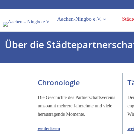
Zum
Inhalt
Aachen-Ningbo e.V.
Städt
springen
Über die Städtepartnerscha
Chronologie
T
Die Geschichte des Partnerschaftsvereins
Der
umspannt mehrere Jahrzehnte und viele
eng
herausragende Momente.
Wir
weiterlesen
wei