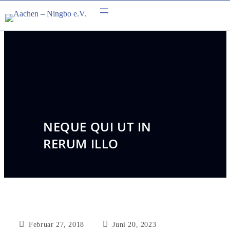
Zum
Inhalt
springen
NEQUE QUI UT IN
RERUM ILLO
Beitrag
Beitrag
Februar 27, 2018
Juni 20, 2023