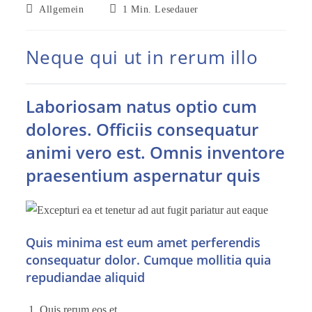
veröffentlicht:
zuletzt
Beitrags-
Lesedauer:
Allgemein
1 Min. Lesedauer
geändert
Kategorie:
am:
Neque qui ut in rerum illo
Laboriosam natus optio cum
dolores. Officiis consequatur
animi vero est. Omnis inventore
praesentium aspernatur quis
Quis minima est eum amet perferendis
consequatur dolor. Cumque mollitia quia
repudiandae aliquid
Quis rerum eos et